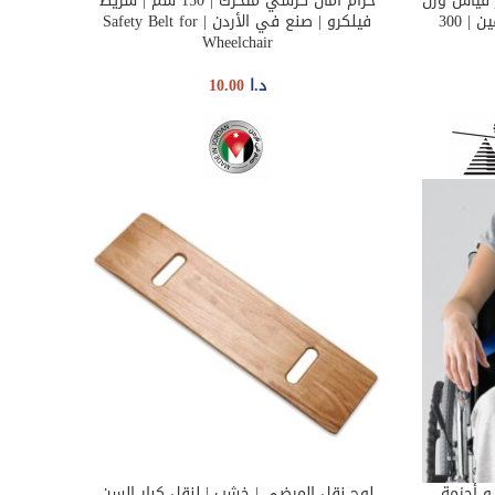
ز قياس وزن
حزام أمان كرسي متحرك | 150 سم | شريط
ADD TO CART
الكرسي المتحرك الرقمي | للمعاقين | 300
فيلكرو | صنع في الأردن | Safety Belt for
Wheelchair
د.ا
10.00
 أحزمة
لوح نقل المرضى | خشب | لنقل كبار السن
ADD TO CART