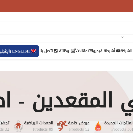
الشركة
أشرطة فيديو
مقالات
وظائف
اتصل بنا
ENGLISH
(
الإنجلي
المقعدين - ا
لمنتجات الجديدة
عروض خاصة
المعدات الرياضية
تجهيز
32 Products
89 Products
52 Products
381 Product