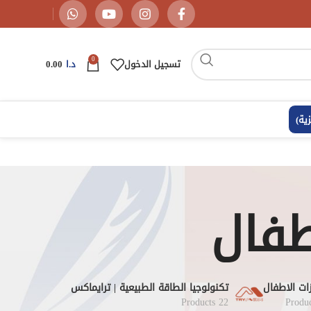
0
تسجيل الدخول
د.ا
0.00
زية
)
طفال
ات الاطفال
تكنولوجيا الطاقة الطبيعية | ترايماكس
22 Products