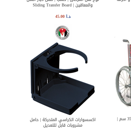
والمعاقين | Sliding Transfer Board
د.ا
45.00
كرسي مقعدين اطفال | ستيل | 35 سم |
اكسسوارات الكراسي المتحركة | حامل
ADD TO CART
مشروبات قابل للتعديل