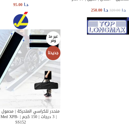
د.ا
95.00
د.ا
250.00
د.ا
320.00
غير مت
وفر
جديدنا
منحدر للكراسي المتحركة | محمول |
READ MORE
| 3 درجات | 150 كجم |
SS152