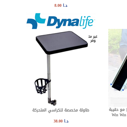
د.ا
8.00
غير مت
وفر
 مع حقيبة
طاولة مخصصة للكراسي المتحركة
READ MORE
 Win Win Med XPB-
د.ا
38.00