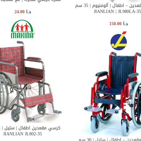
كراسي المقعدين – اطفال | ألومنيوم | 35 سم
AD
د.ا
24.00
د.ا
150.00
ADD TO CART
JIANLIAN JL802-35
عدين – اطفال | ستيل | 30 سم
R