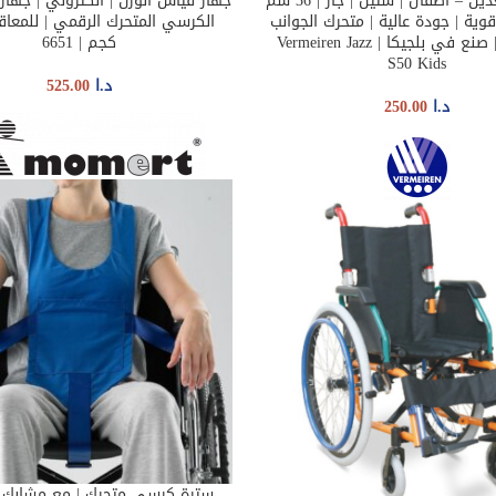
كرسي مقعدين – اطفال | ستيل | جاز | 36 سم
جهاز قياس الوزن | الكتروني | جها
ADD TO CART
AD
وية | جودة عالية | متحرك الجوانب
و الارجل | صنع في بلجيكا | Vermeiren Jazz
كجم | 6651
S50 Kids
د.ا
525.00
د.ا
250.00
سترة كرسي متحرك | مع مشابك و
ADD TO CART