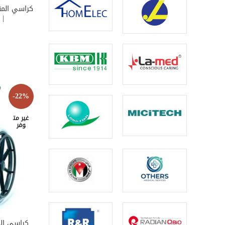
D TO CART
| JIANLIAN | JL980LA-35
-22%
غير مت
وفر
كراسي المق
EAD MORE