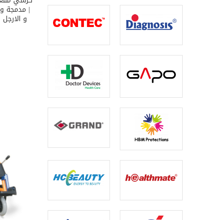
D TO CART
| مدمجة وق