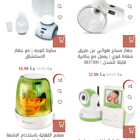
جهاز مساج هوائي عن طريق
ساونا للوجه | مع جهاز
شفاط قوي | يعمل مع بطارية
الاستنشاق
قابلة للشحن | BD7300
د.ا
16.00
د.ا
32.00
د.ا
32.00
د.ا
64.00
-50%
-50%
معقم اللهاية باستخدام الاشعة