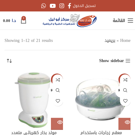
تسجيل الدخول
0
القائمة
د.ا
0.00
Home
»
بريميد
Showing 1–12 of 21 results
Show sidebar
-50%
-50%
غير متو
غير متو
فر
فر
معقم زجاجات باستخدام
مولد بخار كهربائي متعدد