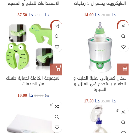
المايكرويف يتسع ل 5 زجاجات
الاستخدامات للطبخ و التعقيم
د.ا
14.00
د.ا
37.50
د.ا
28.00
د.ا
75.00
-50%
-50%
سخان كهربائي لعلبة الحليب و
المجموعة الكاملة لحماية طفلك
الطعام يستخدم في المنزل و
من الصدمات
السيارة
د.ا
10.00
د.ا
20.00
د.ا
17.50
د.ا
35.00
غير متو
فر
غير متو
فر