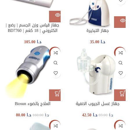
جهاز قياس وزن الجسم | رضع |
جهاز التبخيرة
الكتروني | 18 كغم | BD7760
د.ا
35.00
د.ا
105.00
-50%
-50%
جهاز غسل الجيوب الانفية
العلاج بالضوء Biosun
د.ا
42.50
د.ا
80.00
د.ا
85.00
د.ا
160.00
-50%
-50%