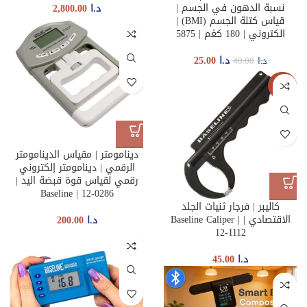
نسبة الدهون في الجسم |
د.ا
2,800.00
قياس كتلة الجسم (BMI) |
الكتروني | 180 كغم | 5875
د.ا
25.00
د.ا
40.00
جديدنا
دينامومتر | مقياس الدينامومتر
الرقمي | دينامومتر إلكتروني
رقمي لقياس قوة قبضة اليد |
Baseline | 12-0286
كاليبر | فرجار ثنيات الجلد
الاقتصادي | Baseline Caliper |
د.ا
200.00
12-1112
د.ا
45.00