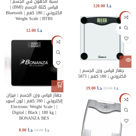
نسبة الدهون في الجسم |
د.ا
120.00
قياس كتلة الجسم (BMI) |
الكتروني | 180 كغم | Bluetooth
-14%
Weight Scale | BTBS
غير متو
د.ا
12.00
فر
-50%
جهاز قياس وزن الجسم |
الكتروني | 180 كغم | 5873
د.ا
19.00
د.ا
22.00
جهاز قياس وزن الجسم | ميزان
-27%
إلكتروني | 180 كغم | لون أسود
| Electronic Weight Scale |
Digital | Black | 180 kg |
BONANZA BES
د.ا
8.00
د.ا
16.00