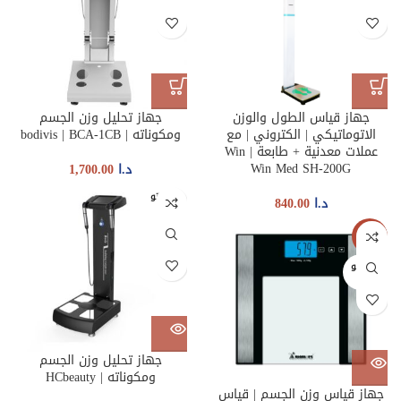
جهاز قياس الطول والوزن
جهاز تحليل وزن الجسم
الاتوماتيكي | الكتروني | مع
ومكوناته | bodivis | BCA-1CB
عملات معدنية + طابعة | Win
Win Med SH-200G
د.ا
1,700.00
غير متو
د.ا
840.00
فر
-38%
غير متو
فر
جهاز تحليل وزن الجسم
ومكوناته | HCbeauty
جهاز قياس وزن الجسم | قياس