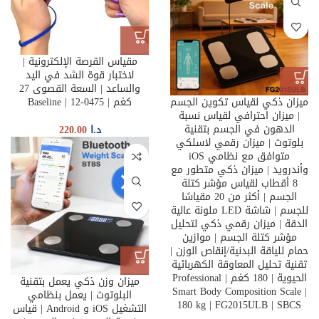
مقياس القرصة الإلكترونية |
لاختبار قوة الشد في اليد
والساعد | السعة القصوى 27
ميزان ذكي لقياس تكوين الجسم
كغم | Baseline | 12-0475
| ميزان احترافي لقياس نسبة
الدهون في الجسم بتقنية
د.ا
220.00
بلوتوث | ميزان رقمي لاسلكي
متوافق مع نظامي iOS
وأندرويد | ميزان ذكي متطور مع
8 أقطاب لقياس مؤشر كتلة
الجسم | أكثر من 20 مقياسًا
للجسم | شاشة LED ملونة عالية
الدقة | ميزان رقمي ذكي لتحليل
مؤشر كتلة الجسم | موازين
حمام للياقة البدنية/إنقاص الوزن |
تقنية تحليل المعاوقة الكهربائية
الحيوية | 180 كغم | Professional
ميزان وزن ذكي يعمل بتقنية
Smart Body Composition Scale |
البلوتوث | يعمل بنظامي
180 kg | FG2015ULB | SBCS
التشغيل iOS و Android | قياس