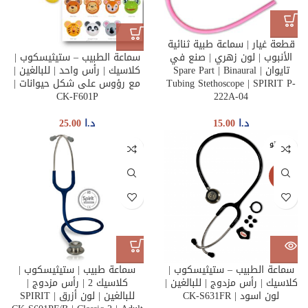
قطعة غيار | سماعة طبية ثنائية
الأنبوب | لون زهري | صنع في
سماعة الطبيب – ستيثيسكوب |
تايوان | Spare Part | Binaural
كلاسيك | رأس واحد | للبالغين |
Tubing Stethoscope | SPIRIT P-
مع رؤوس على شكل حيوانات |
CK-F601P
222A-04
د.ا
15.00
د.ا
25.00
غير متو
فر
جديدنا
سماعة الطبيب – ستيثيسكوب |
سماعة طبيب | ستيثيسكوب |
كلاسيك | رأس مزدوج | للبالغين |
كلاسيك 2 | رأس مزدوج |
لون اسود | CK-S631FR
للبالغين | لون أزرق | SPIRIT