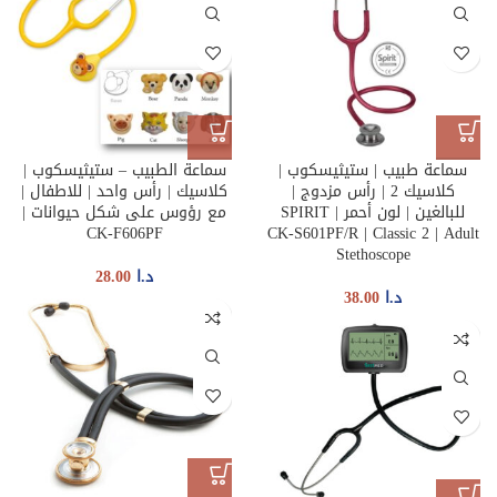
سماعة طبيب | ستيثيسكوب |
سماعة الطبيب – ستيثيسكوب |
كلاسيك 2 | رأس مزدوج |
كلاسيك | رأس واحد | للاطفال |
للبالغين | لون أحمر | SPIRIT
مع رؤوس على شكل حيوانات |
CK-F606PF
CK-S601PF/R | Classic 2 | Adult
Stethoscope
د.ا
28.00
د.ا
38.00