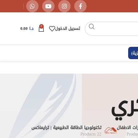
0
تسجيل الدخول
د.ا
0.00
زية
)
ري
ات الاطفال
تكنولوجيا الطاقة الطبيعية | ترايماكس
22 Products