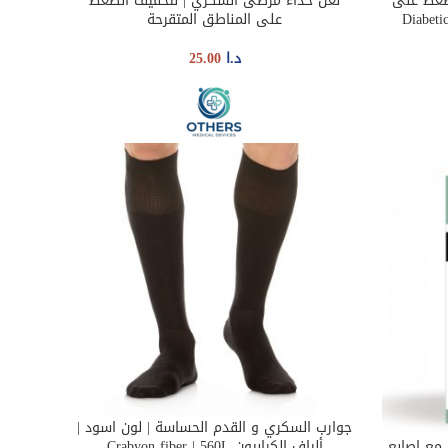
ضغط على
نعل حذاء مرضى السكري | لتخفيف الضغط
SELECT OPTIONS
Diabetic Shoe -
على المناطق المتقرحة
د.ا
25.00
جوارب السكري و القدم الحساسة | لون اسود |
SELECT OPTIONS
مع اصابع
ألياف الكرابيون Crabyon fiber | 560L