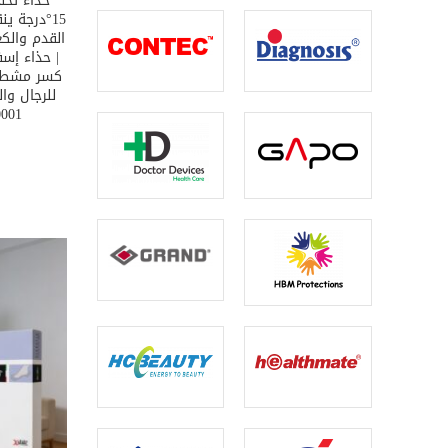
حذاء تخف
T OPTIONS
15°درجة 
القدم والكع
| حذاء إس
كسر مشط ا
0001