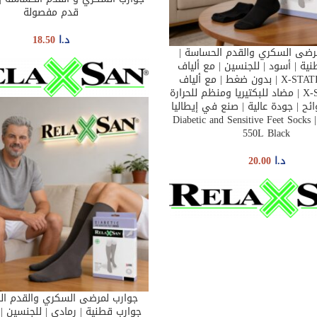
قدم مفصولة
د.ا
18.50
رضى السكري والقدم الحساسة |
SELEC
ية | أسود | للجنسين | مع ألياف
الفضة X-STATIC | بدون ضغط | مع ألياف
فضية X-Static | مضاد للبكتيريا ومنظم للحرارة
ائح | جودة عالية | صنع في إيطاليا
| Diabetic and Sensitive Feet Socks 
550L Black
د.ا
20.00
جوارب لمرضى السكري والقدم ال
SELECT OPTIONS
جوارب قطنية | رمادي | للجنسين | 