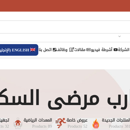
الشركة
أشرطة فيديو
مقالات
وظائف
اتصل بنا
ENGLISH
(
الإنجلي
رب مرضى السك
لمنتجات الجديدة
عروض خاصة
المعدات الرياضية
تجهيز
32 Products
89 Products
52 Products
381 Product