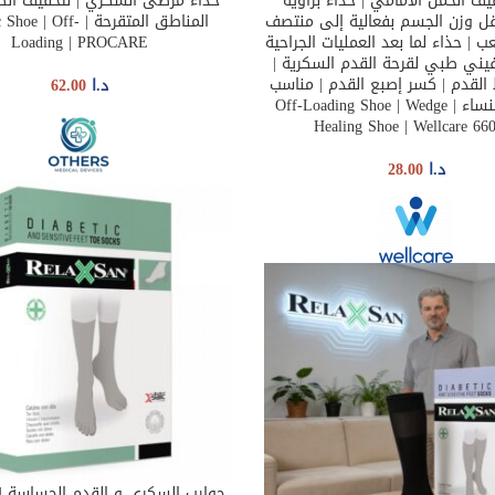
يف الحمل الأمامي | حذاء بزاوية
حذاء مرضى السكري | لتخفيف ال
SELECT OPTIONS
SELEC
ينقل وزن الجسم بفعالية إلى منتصف
المناطق المتقرحة | | Off
ب | حذاء لما بعد العمليات الجراحية
Loading | PROCARE
فيني طبي لقرحة القدم السكرية |
لقدم | كسر إصبع القدم | مناسب
د.ا
62.00
للرجال والنساء | Off-Loading Shoe | Wedge
Healing Shoe | Wellcare 66
د.ا
28.00
جوارب السكري و القدم الحساسة | 
SELECT OPTIONS