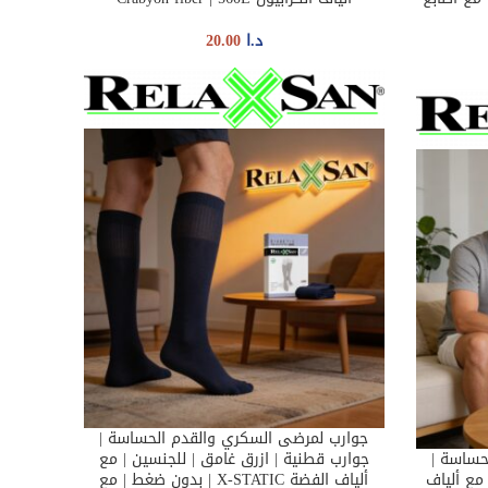
د.ا
20.00
جوارب لمرضى السكري والقدم الحساسة |
SELECT OPTIONS
حساسة |
جوارب قطنية | ازرق غامق | للجنسين | مع
مع ألياف
ألياف الفضة X-STATIC | بدون ضغط | مع