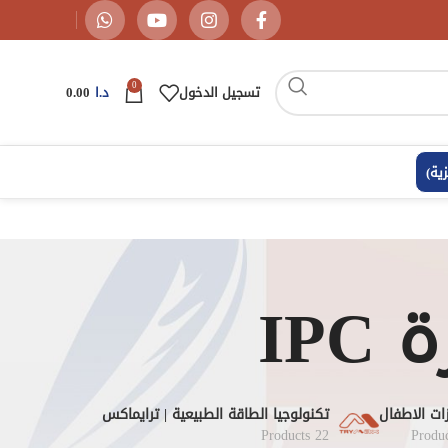
0
تسجيل الدخول
د.ا
0.00
زية
)
IP
ات الاطفال
تكنولوجيا الطاقة الطبيعية | ترايماكس
22 Products