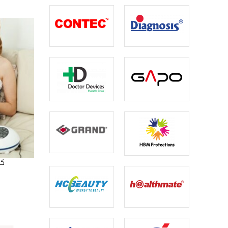
كف 
D TO CART