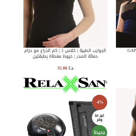
الجوارب الطبية | كلاس 2 | كم الذراع مع حزام
SELECT OPTIONS
حمالة الصدر | خيوط مغطاة بطبقتين
د.ا
35.00
-4%
غير مت
وفر
جديدنا