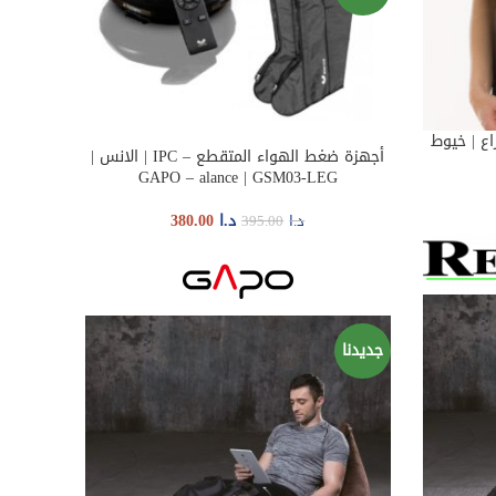
 2 | كم الذراع | خيوط
أجهزة ضغط الهواء المتقطع – IPC | الانس |
READ MORE
GAPO – alance | GSM03-LEG
د.ا
380.00
د.ا
395.00
جديدنا