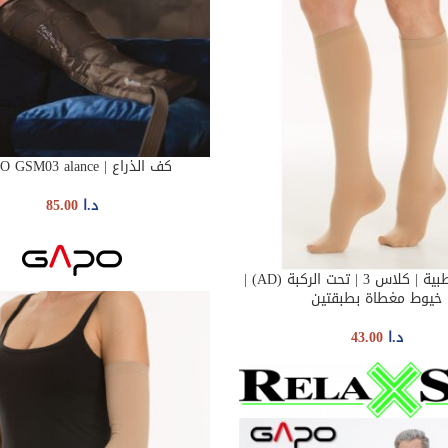
كف الذراع | GAPO GSM03 alance
ADD TO CART
د.ا
85.00
الجوارب الطبية | كلاس 3 | تحت الركبة (AD) |
SELEC
خيوط مغطاة بطبقتين
د.ا
43.00