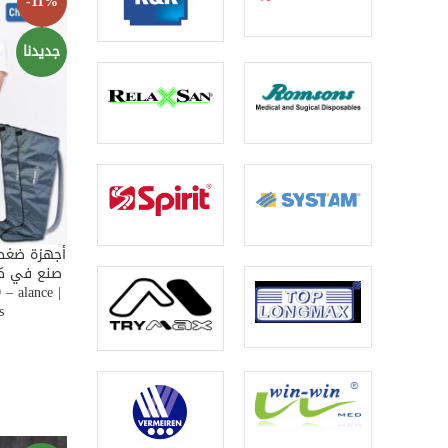
-11%
جديدنا
D TO CART
– alance |
s