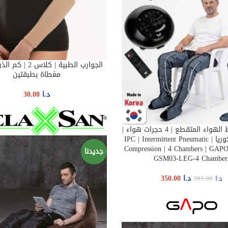
الجوارب الطبية | كلاس
SELECT OPTIONS
مغطاة بطبقتين
د.ا
30.00
أجهزة ضغط الهواء المتقطع | 4 حجرات هواء |
AD
صنع في كوريا | IPC | Intermittent Pneumatic
Compression | 4 Chambers | GAPO 
جديدنا
GSM03-LEG-4 Chamber
د.ا
350.00
د.ا
395.00