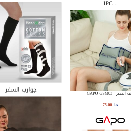
- IPC
جوارب السفر
الخصر | GAPO GSM03
AD
د.ا
75.00