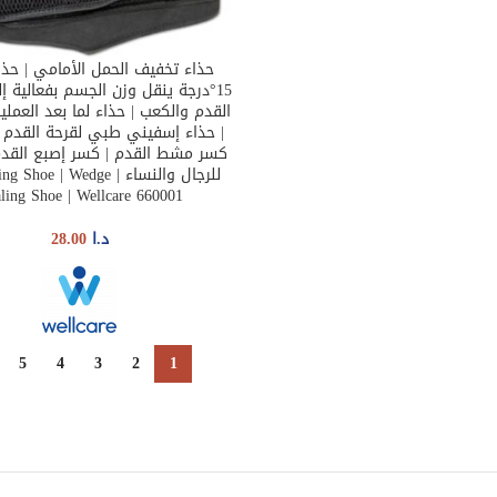
حذاء تخفيف الحمل الأمامي | حذاء
SELECT OPTIONS
15°درجة ينقل وزن الجسم بفعالية
القدم والكعب | حذاء لما بعد العمليا
| حذاء إسفيني طبي لقرحة القدم ا
كسر مشط القدم | كسر إصبع القدم
للرجال والنساء | oe | Wedge
ling Shoe | Wellcare 660001
د.ا
28.00
5
4
3
2
1