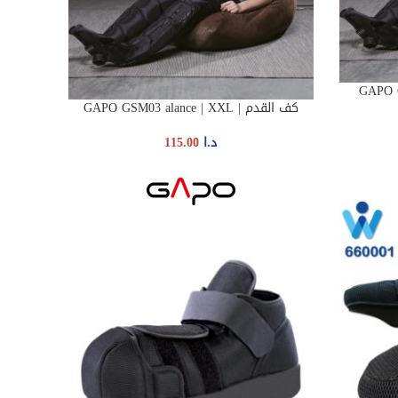
كف القدم | GAPO GSM03 alance | XXL
ADD TO CART
د.ا
115.00