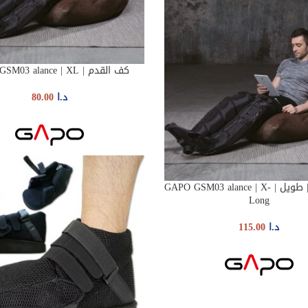
كف القدم | GAPO GSM03 alance | XL
ADD TO CART
د.ا
80.00
كف القدم | طويل | GAPO GSM03 alance | X-
AD
Long
د.ا
115.00