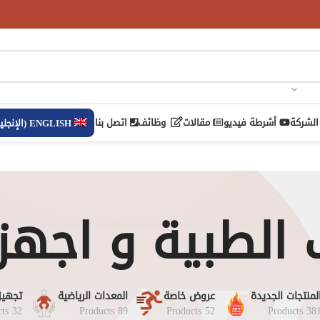
الشركة
أشرطة فيديو
مقالات
وظائف
اتصل بنا
ENGLISH
(
الإنجلي
 الطبية و اجهزة C
لمنتجات الجديدة
عروض خاصة
المعدات الرياضية
تجهيز
32 Products
89 Products
52 Products
381 Product