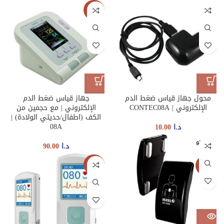
جديدنا
محول جهاز قياس ضغط الدم
جهاز قياس ضغط الدم
الإلكتروني | CONTEC08A
الإلكتروني | مع حجمين من
الكف (اطفال/حديثي الولادة) |
08A
د.ا
10.00
غير متو
د.ا
90.00
فر
جديدنا
جديدنا