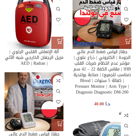
جهاز قياس ضغط الدم عالي
آلة الإنعاش القلبي الرئوي |
الجودة | الكتروني | ذراع علوي |
مزيل الرجفان الخارجي شبه الآلي
مؤشر عدم انتظام ضربات القلب
| AED | Radian
IHB | مقاس الكفة 22 – 42 سم
(مناسب للجميع) | صناعة بولندية
| كفالة 5 سنوات | Blood
جديدنا
Pressure Monitor | Arm Type |
Diagnosis Diagnostic DM-200
د.ا
40.00
غير متو
فر
جهاز قياس ضغط الدم عالي