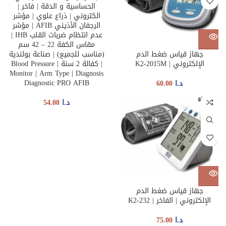
الحساسية و الدقة | فاخر |
الكتروني | ذراع علوي | مؤشر
الرجفان الأذيني AFIB | مؤشر
عدم انتظام ضربات القلب IHB |
مقاس الكفة 22 – 42 سم
جهاز قياس ضغط الدم
(مناسب للجميع) | صناعة بولندية
الإلكتروني | K2-2015M
| كفالة 2 سنة | Blood Pressure
Monitor | Arm Type | Diagnosis
Diagnostic PRO AFIB
د.ا
60.00
غير متو
د.ا
54.00
فر
جهاز قياس ضغط الدم
الإلكتروني | الفاخر | K2-232
د.ا
75.00