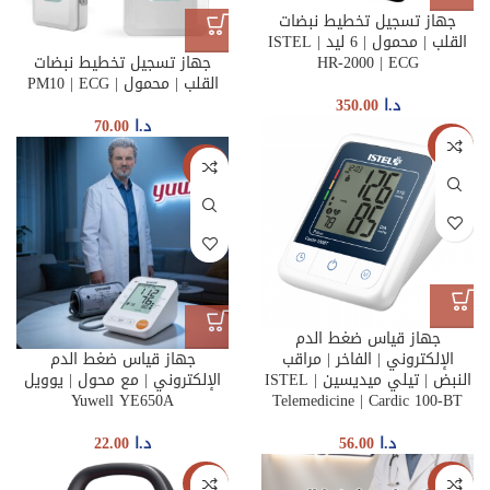
جهاز تسجيل تخطيط نبضات
القلب | محمول | 6 ليد | ISTEL
HR-2000 | ECG
جهاز تسجيل تخطيط نبضات
القلب | محمول | PM10 | ECG
د.ا
350.00
د.ا
70.00
جديدنا
جديدنا
جهاز قياس ضغط الدم
الإلكتروني | الفاخر | مراقب
جهاز قياس ضغط الدم
النبض | تيلي ميديسين | ISTEL
الإلكتروني | مع محول | يوويل
Yuwell YE650A
Telemedicine | Cardic 100-BT
د.ا
56.00
د.ا
22.00
جديدنا
جديدنا