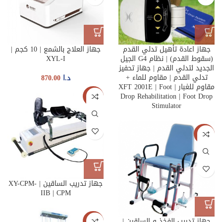
جهاز اعادة تأهيل تدلي القدم
جهاز العلاج بالشمع | 10 كجم |
(سقوط القدم) | نظام G4 الجيل
XYL-I
الجديد لتدلي القدم | جهاز تحفيز
تدلي القدم | مقاوم للماء +
د.ا
870.00
مقاوم للغبار | XFT 2001E | Foot
Drop Rehabilitation | Foot Drop
جديدنا
Stimulator
جديدنا
جهاز تدريب الساقين | XY-CPM-
IIB | CPM
جهاز تدريب الفخذ و الساقين |
جديدنا