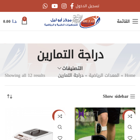
تسجيل الدخول
0
القائمة
د.ا
0.00
دراجة التمارين
التصنيفات
Home
»
المعدات الرياضية
»
دراجة التمارين
Showing all 12 results
Show sidebar
جديدنا
جديدنا