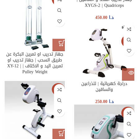
XYGS-2 | Quadriceps
د.ا
450.00
غير متو
فر
جديدنا
جهاز تدريب او تمرين البكرة عن
طريق السحب | جهاز تدريب او
تمرين اليد و الاكتاف | XY-12 |
Pulley Weight
دراجة كهربائية | للذراعين
والساقين
جديدنا
د.ا
250.00
جديدنا