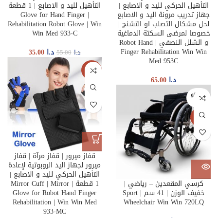
التأهيل الحركي لليد و ‏الاصابع |
التأهيل لليد ‏و الاصابع | 1 قطعة
جهاز تدريب مرونة اليد و الاصابع
| Glove for Hand Finger
لحل مشكال التصلب ‏او التشنج |
Rehabilitation Robot Glove | Win
خصوصا لمرضى السكتة الدماغية
Win Med 933-C
و‎ ‎الشلل النصفي | Robot Hand
Finger Rehabilitation Win Win
د.ا
35.00
د.ا
55.00
Med 953C
جديدنا
د.ا
65.00
غير متو
فر
جديدنا
قفاز ميرور | قفاز مرآة | قفاز
ميرور لجهاز اليد الروبوتية لإعادة
التأهيل الحركي لليد و ‏الاصابع |
كرسي المقعدين – رياضي |
1 قطعة | Mirror Cuff | Mirror
خفيف الوزن | 41 سم | Sport
Glove for Robot Hand Finger
Rehabilitation | Win Win Med
Wheelchair Win Win 720LQ
933-MC