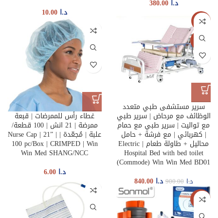
د.ا
380.00
د.ا
10.00
-7%
جديدنا
سرير مستشفى طبي متعدد
الوظائف مع مرحاض | سرير طبي
غطاء رأس للممرضات | قبعة
مع تواليت | سرير طبي مع حمام
ممرضة | 21 انش | 100 قطعة/
| كهربائي | مع فرشة + حامل
علبة | مُجعّدة | Nurse Cap | 21” |
محاليل + طاولة طعام | Electric
100 pc/Box | CRIMPED | Win
Win Med SHANG/NCC
Hospital Bed with bed toilet
(Commode) Win Win Med BD01
د.ا
6.00
د.ا
840.00
د.ا
900.00
جديدنا