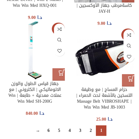
كاسةمرطب جهاز الأوكسجين |
Win Win Med HXQ-001
JAY-H
د.ا
9.00
د.ا
9.00
جديدنا
جديدنا
جهاز قياس الطول والوزن
حزام المساج | مع وظيفة
الاتوماتيكي | الكتروني | مع
التسخين بالأشعة تحت الحمراء |
عملات معدنية + طابعة | Win
Win Med SH-200G
Massage Belt VIBROSHAPE |
Win Win Med JB-1003
د.ا
840.00
د.ا
25.00
→
6
5
4
3
2
1