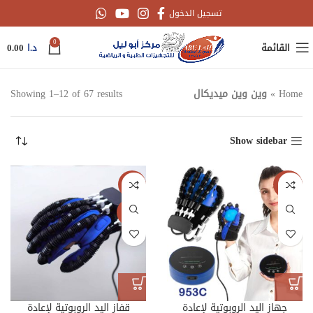
تسجيل الدخول
0
القائمة
د.ا
0.00
Home
»
وين وين ميديكال
Showing 1–12 of 67 results
Show sidebar
جديدنا
-36%
جديدنا
جهاز اليد الروبوتية لإعادة
قفاز اليد الروبوتية لإعادة