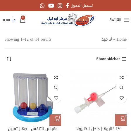
تسجيل الدخول
0
القائمة
د.ا
0.00
Home
»
لا ميد
Showing 1–12 of 14 results
Show sidebar
IV كانيولا | داخل الكانيولا
مقياس التنفس | جهاز تمرين