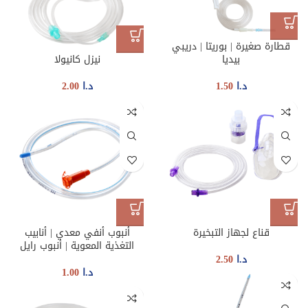
قطارة صغيرة | بوريتا | دريبي
بيديا
نيزل كانيولا
د.ا
1.50
د.ا
2.00
قناع لجهاز التبخيرة
أنبوب أنفي معدي | أنابيب
التغذية المعوية | أنبوب رايل
د.ا
2.50
د.ا
1.00