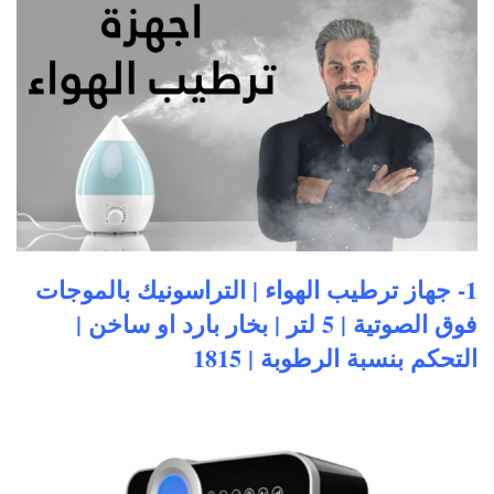
1- جهاز ترطيب الهواء | التراسونيك بالموجات
فوق الصوتية | 5 لتر | بخار بارد او ساخن |
التحكم بنسبة الرطوبة | 1815