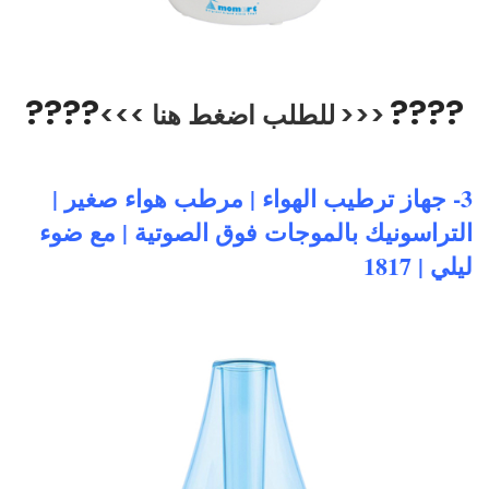
??
??
??
??
<<<
للطلب
اضغط هنا
>>>
3- جهاز ترطيب الهواء | مرطب هواء صغير |
التراسونيك بالموجات فوق الصوتية | مع ضوء
ليلي | 1817