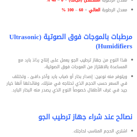
معدل الرطوبة
المنخفض (الجاف)
=
0
–
40 %‏
معدل الرطوبة
العالي
=
60
–
100 %‏
مرطبات بالموجات فوق الصوتية (Ultrasonic
Humidifiers)
هذا النوع من جهاز ترطيب الجو يعمل على إنتاج رذاذ بارد مع
المساعدة ‏بالاهتزاز من الموجات فوق الصوتية،
ويتوفر منه نوعين: إصدار بخار أو ضباب بارد وآخر دافئ ، وتختلف
في السعر ‏حسب الحجم الذي تحتاجه في منزلك، وفائدتها أنها خيار
جيد في غرف ‏الأطفال خصوصاً النوع الذي يصدر منه البخار البارد‎.‎
نصائح عند شراء جهاز ترطيب الجو
اشتري الحجم المناسب لحاجتك.‏