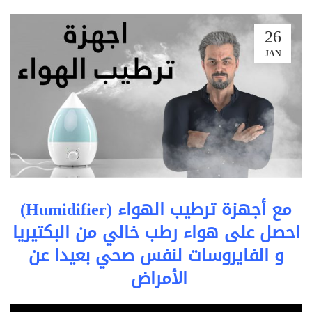
26
JAN
مع أجهزة ترطيب الهواء (‏Humidifier)
احصل على هواء رطب خالي من البكتيريا
و ‏الفايروسات لنفس صحي ‏بعيدا عن
الأمراض ‏