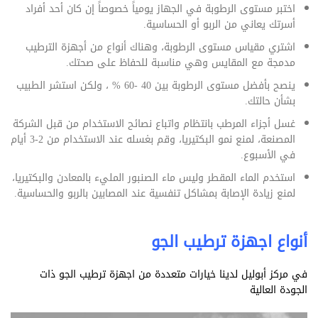
اختبر مستوى الرطوبة في الجهاز يومياً خصوصاً إن كان أحد أفراد
أسرتك ‏يعاني من الربو أو الحساسية.
اشتري مقياس مستوى الرطوبة، وهناك أنواع من أجهزة الترطيب
مدمجة مع ‏المقايس وهي مناسبة للحفاظ على صحتك.‏
ينصح بأفضل مستوى الرطوبة بين 40 -60 % ، ولكن استشر الطبيب
بشأن ‏حالتك.
غسل أجزاء المرطب بانتظام واتباع نصائح الاستخدام من قبل الشركة
‏المصنعة، لمنع نمو البكتيريا، وقم بغسله عند الاستخدام من 2-3 أيام
في ‏الأسبوع.
استخدم الماء المقطر وليس ماء الصنبور المليء بالمعادن والبكتيريا،
لمنع ‏زيادة الإصابة بمشاكل تنفسية عند المصابين بالربو والحساسية‎.‎
أنواع اجهزة ترطيب الجو
في مركز أبوليل لدينا خيارات متعددة من اجهزة ترطيب الجو ذات
الجودة العالية