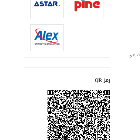
تواءات في
رمز QR