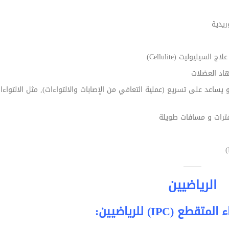
ريدية
يوليت (Cellulite)
هاد العضلات
 العضلية مثل عضلة هامسترينجس (Hamstrings) فهو يساعد على تسريع (عملية التعافي من الإصابات والالتواءات), مثل الال
فترات و مسافات طويلة
الرياضيين
IP) للرياضيين: