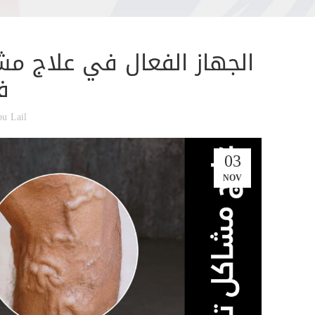
الجهاز الفعال في علاج مش
ف
u Lail
03
NOV