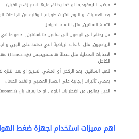
مرضى الليمفوديما او كما يطلق عليها اسم (قدم الفيل)
بعد العمليات او النوم لفترات طويلة, للوقاية من الجلطات الو
انتفاخ الساقين, مثل النساء الحوامل
من يحتاج الى الوصول الى ساقين متناسقتين, خصوصا في علاج السيل
الرياضيون, مثل الألعاب الرياضية التي تعتمد على الجري و اج
الاصابات
الكاحل
لتعب الساقين بعد الركض أو المشي السريع او بعد التنزه ل
يعطي تأثيرات إيجابية على الجهاز العصبي والغدد الصماء
الذين يعانون من اضطرابات النوم , او ما يعرف بال (Insomnia)
اهم مميزات استخدام اجهزة ضغط الهواء المتقطع (C