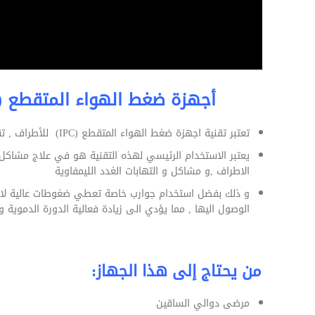
أجهزة ضغط الهواء المتقطع (PC) Intermittent Pneumatic Compression
تعتبر تقنية اجهزة ضغط الهواء المتقطع (IPC) للأطراف , تقنية ذات استخدامات و فوائد كثيرة
يعتبر الاستخدام الرئيسي لهذه التقنية هو في علاج مشاكل ا
الاطراف ,و مشاكل و التهابات الغدد الليمفاوية
و ذلك بفضل استخدام جوارب خاصة تعطي ضغوطات عالية لا تس
الوصول اليها , مما يؤدي الى زيادة فعالية الدورة الدموية 
من يحتاج إلى هذا الجهاز:
مرضى دوالي الساقين