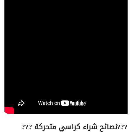
??‍?
نصائح شراء كراسي متحركة
??‍?