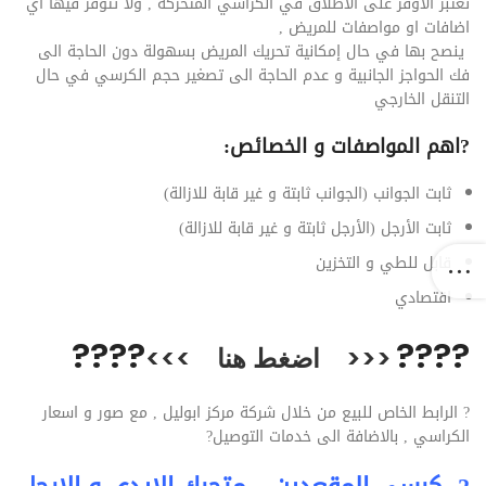
تعتبر الأوفر على الاطلاق في الكراسي المتحركة , ولا تتوفر فيها اي
اضافات او مواصفات للمريض ,
ينصح بها في حال إمكانية تحريك المريض بسهولة دون الحاجة الى
فك الحواجز الجانبية و عدم الحاجة الى تصغير حجم الكرسي في حال
التنقل الخارجي
?
اهم المواصفات و الخصائص:
ثابت الجوانب (الجوانب ثابتة و غير قابة للازالة)
ثابت الأرجل (الأرجل ثابتة و غير قابة للازالة)
قابل للطي و التخزين
اقتصادي
??
??
??
??
<<<
اضغط هنا
>>>
?
الرابط الخاص للبيع من خلال شركة مركز ابوليل , مع صور و اسعار
الكراسي , بالاضافة الى خدمات التوصيل
?