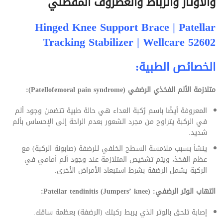
والأوتار والرباط والغضروف المفصلي
Hinged Knee Support Brace | Patellar
Tracking Stabilizer | Wellcare 52602
الخصائص الطبية:
متلازمة الألم الفخذي الرضفي (Patellofemoral pain syndrome):
المعروفة أيضًا باسم رُكبة العداء هي حالة طبية تتضمن وجود ألم
في الركبة يتراوح من مجرد الشعور بعدم الراحة إلى الإحساس بألم
شديد.
ينشأ بسبب ملامسة السطح الخلفي للرضفة (صابونة الركبة) مع
عظم الفخذ، ويتم تشخيص المتلازمة عند وجود ألم أمامي في
الركبة يشمل الرضفة بشرط استبعاد الأمراض الأخرى.
التهاب الوتر الرضفي: Patellar tendinitis (Jumpers’ knee):
إصابة تلحق بالوتر الذي يربط ركبتك (الرضفة) بعظمة ساقك.