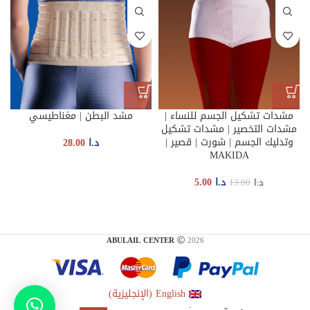
مشدات تشكيل الجسم للنساء |
مشد البطن | مغناطيسي
مشدات التخصير | مشدات تشكيل
وتدليك الجسم | شورت | قصير |
د.ا
28.00
MAKIDA
د.ا
5.00
د.ا
13.00
ABULAIL CENTER
2026
مشد دعامة الركبة
المفصلية | دعم الركبة
لإصابات الرباط الصليبي
English
(
الإنجليزية
)
الأمامي المتورم