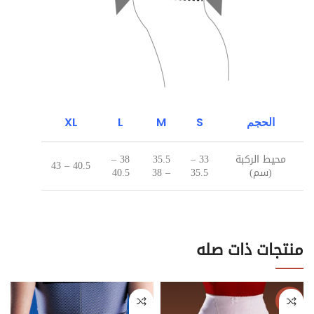
الحجم
S
M
L
XL
محيط الركبة
33 –
35.5
38 –
40.5 – 43
(سم)
35.5
– 38
40.5
منتجات ذات صله
-62%