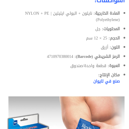
المواصفات:
المادة الخارجية:
نايلون + البولي ايثيلين | NYLON + PE
(Polyethylene)
المحتويات:
جل
الحجم:
25 × 12 سم
اللون:
أزرق
الرمز الشريطي (Barcode):
4710970380014
العبوة:
قطعة واحدة/صندوق
مكان الإنتاج:
صنع في تايوان