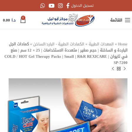
تسجيل الدخول
0
القائمة
د.ا
0.00
Home
»
المعدات الطبية
»
الكمادات الطبية - البارد/الساخن
»
كمادات الجل
الباردة و الساخنة | حجم صغير | متعددة الاستخدامات | 25 × 12 سم | صنع
في تايوان | COLD / HOT Gel Therapy Packs | Small | R&R REXICARE
SP-7200